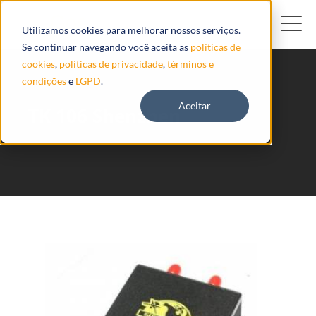
Utilizamos cookies para melhorar nossos serviços.
Se continuar navegando você aceita as
políticas de
cookies
,
políticas de privacidade
,
términos e
condições
e
LGPD
.
Aceitar
TK 106 Shenzhen