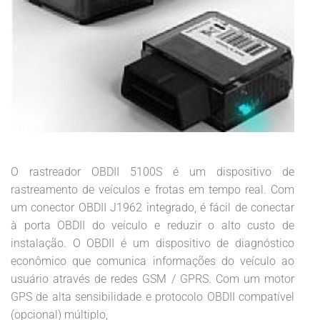
O rastreador OBDII 5100S é um dispositivo de
rastreamento de veículos e frotas em tempo real. Com
um conector OBDII J1962 integrado, é fácil de conectar
à porta OBDII do veículo e reduzir o alto custo de
instalação. O OBDII é um dispositivo de diagnóstico
econômico que comunica informações do veículo ao
usuário através de redes GSM / GPRS. Com um motor
GPS de alta sensibilidade e protocolo OBDII compatível
(opcional) múltiplo,