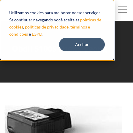
Utilizamos cookies para melhorar nossos serviços.
Se continuar navegando você aceita as
políticas de
cookies
,
políticas de privacidade
,
términos e
condições
e
LGPD
.
Aceitar
Obdii 5100S Sheng-yeong