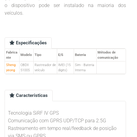
o dispositivo pode ser instalado na maioria dos
veículos.
Especificações
Fabrica
Métodos de
Modelo
Tipo
E/S
Bateria
nte
comunicação
Sheng
OBDII
Rastreador de
IMEI (15
Sim - Bateria
yeong
5100S
veículo
digits)
Interna
Caracteristicas
Tecnologia SiRF IV GPS
Comunicação com GPRS UDP/TCP para 2.5G
Rastreamento em tempo real/feedback de posição
via SMS ou GPRS