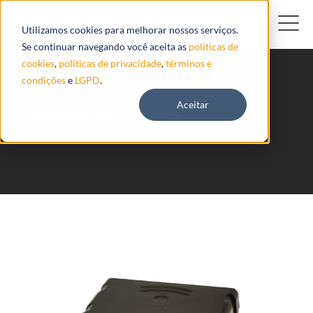
Utilizamos cookies para melhorar nossos serviços.
Se continuar navegando você aceita as
políticas de
cookies
,
políticas de privacidade
,
términos e
condições
e
LGPD
.
Aceitar
SMART IoT Rinho