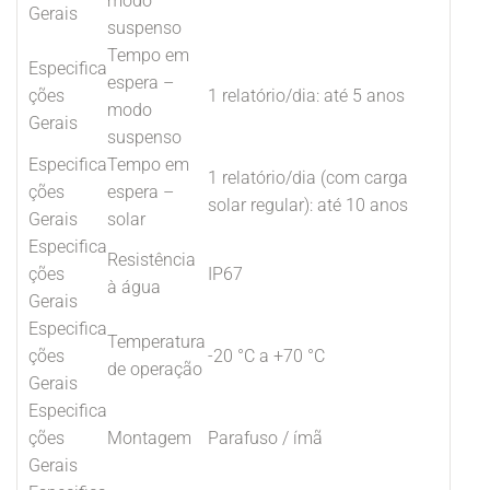
modo
Gerais
suspenso
Tempo em
Especifica
espera –
ções
1 relatório/dia: até 5 anos
modo
Gerais
suspenso
Especifica
Tempo em
1 relatório/dia (com carga
ções
espera –
solar regular): até 10 anos
Gerais
solar
Especifica
Resistência
ções
IP67
à água
Gerais
Especifica
Temperatura
ções
-20 °C a +70 °C
de operação
Gerais
Especifica
ções
Montagem
Parafuso / ímã
Gerais