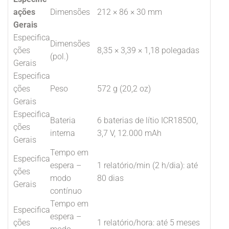
ações
Dimensões
212 × 86 × 30 mm
Gerais
Especifica
Dimensões
ções
8,35 × 3,39 × 1,18 polegadas
(pol.)
Gerais
Especifica
ções
Peso
572 g (20,2 oz)
Gerais
Especifica
Bateria
6 baterias de lítio ICR18500,
ções
interna
3,7 V, 12.000 mAh
Gerais
Tempo em
Especifica
espera –
1 relatório/min (2 h/dia): até
ções
modo
80 dias
Gerais
contínuo
Tempo em
Especifica
espera –
ções
1 relatório/hora: até 5 meses