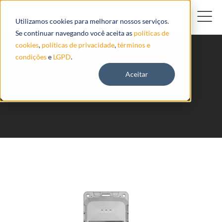
Utilizamos cookies para melhorar nossos serviços.
Se continuar navegando você aceita as
políticas de
cookies
,
políticas de privacidade
,
términos e
condições
e
LGPD
.
Aceitar
GL601CEU Queclink