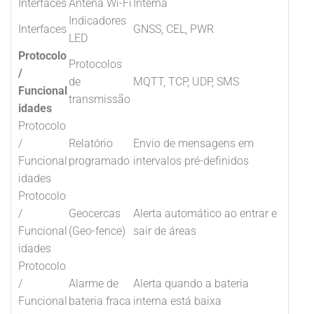
Interfaces
Antena Wi-Fi
Interna
Indicadores
Interfaces
GNSS, CEL, PWR
LED
Protocolo
Protocolos
/
de
MQTT, TCP, UDP, SMS
Funcional
transmissão
idades
Protocolo
/
Relatório
Envio de mensagens em
Funcional
programado
intervalos pré-definidos
idades
Protocolo
/
Geocercas
Alerta automático ao entrar e
Funcional
(Geo-fence)
sair de áreas
idades
Protocolo
/
Alarme de
Alerta quando a bateria
Funcional
bateria fraca
interna está baixa