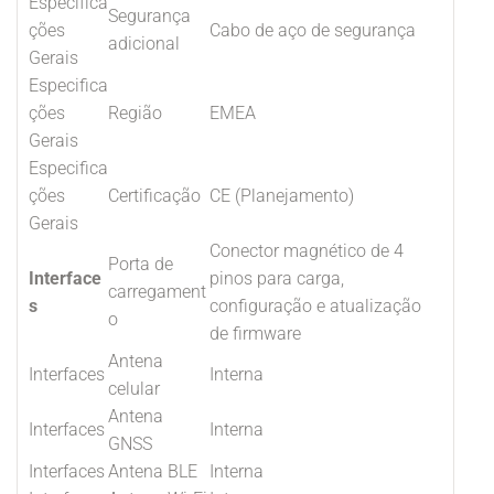
Especifica
Segurança
ções
Cabo de aço de segurança
adicional
Gerais
Especifica
ções
Região
EMEA
Gerais
Especifica
ções
Certificação
CE (Planejamento)
Gerais
Conector magnético de 4
Porta de
Interface
pinos para carga,
carregament
s
configuração e atualização
o
de firmware
Antena
Interfaces
Interna
celular
Antena
Interfaces
Interna
GNSS
Interfaces
Antena BLE
Interna