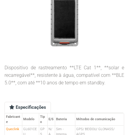
Dispositivo de rastreamento **LTE Cat 1**, **solar e
recarregável**, resistente à água, compatível com **BLE
5.0**, com até **10 anos de tempo em standby.
Especificações
Fabricant
Tip
Modelo
E/S
Bateria
Métodos de comunicação
e
o
Queclink
GL601CE
GP
N/
Sim -
GPS/ BEIDOU/ GLONASS/
U
S
A
Interna
AGPS