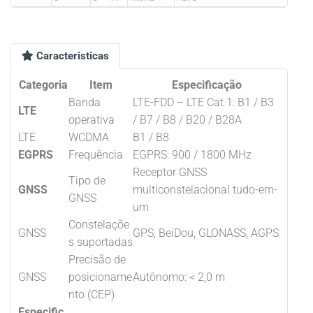
Caracteristicas
Categoria
Item
Especificação
Banda
LTE-FDD – LTE Cat 1: B1 / B3
LTE
operativa
/ B7 / B8 / B20 / B28A
LTE
WCDMA
B1 / B8
EGPRS
Frequência
EGPRS: 900 / 1800 MHz
Receptor GNSS
Tipo de
GNSS
multiconstelacional tudo-em-
GNSS
um
Constelaçõe
GNSS
GPS, BeiDou, GLONASS, AGPS
s suportadas
Precisão de
GNSS
posicioname
Autônomo: < 2,0 m
nto (CEP)
Especific