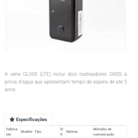
A série GL500 (LTE) inclui dois rastreadores GNSS à
prova d'água que apresentam tempo de espera de até 5
anos
Especificações
Fabrica
E/
Métodos de
Modelo
Tipo
Bateria
nte
S
comunicação