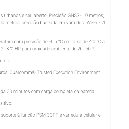
s urbanos e céu aberto. Precisão GNSS <10 metros;
00 metros; precisão baseada em varredura Wi-Fi ~20
ratura com precisão de ±0,5 °C em faixa de -20 °C a
e 2–3 % HR para umidade ambiente de 20–50 %.
sumo.
guros, Qualcomm® Trusted Execution Environment
cada 30 minutos com carga completa da bateria.
sitivo.
o suporte à função PSM 3GPP e varredura celular e