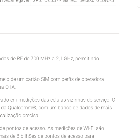
a Recarregável
GPS/ QZSS 4/ Galileo/ Beidou/ GLONAS
ndas de RF de 700 MHz a 2,1 GHz, permitindo
 meio de um cartão SIM com perfis de operadora
via OTA.
eado em medições das células vizinhas do serviço. O
PS) da Qualcomm®, com um banco de dados de mais
ocalização precisa.
 de pontos de acesso. As medições de Wi-Fi são
is de 8 bilhões de pontos de acesso para