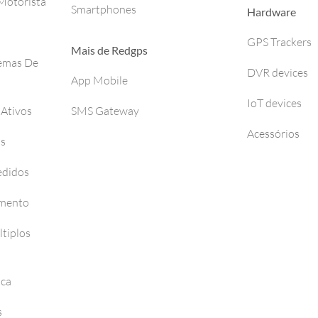
otorista
Smartphones
Hardware
GPS Trackers
Mais de Redgps
temas De
DVR devices
App Mobile
IoT devices
 Ativos
SMS Gateway
Acessórios
os
edidos
amento
tiplos
nca
s