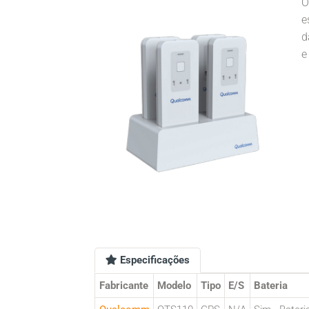
O
e
d
e
Especificações
Fabricante
Modelo
Tipo
E/S
Bateria