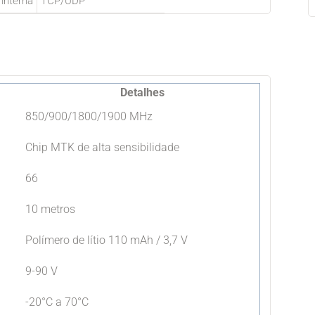
 interna
TCP/UDP
Detalhes
850/900/1800/1900 MHz
Chip MTK de alta sensibilidade
66
10 metros
Polímero de lítio 110 mAh / 3,7 V
9-90 V
-20°C a 70°C