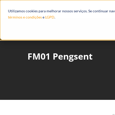
Produtos
Ecossistema
Integrações
Utilizamos cookies para melhorar nossos serviços. Se continuar na
términos e condições
e
LGPD
.
FM01 Pengsent