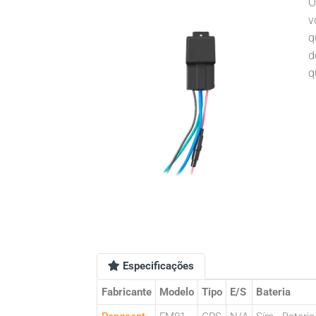
O
v
q
d
q
Especificações
Fabricante
Modelo
Tipo
E/S
Bateria