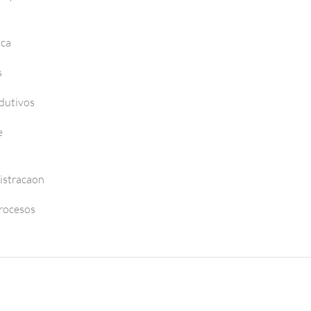
nca
s
dutivos
e
istracaon
Procesos