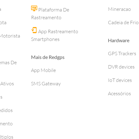
a
Mineracao
Plataforma De
Rastreamento
ota
Cadeia de Frio
App Rastreamento
otorista
Smartphones
Hardware
GPS Trackers
Mais de Redgps
temas De
DVR devices
App Mobile
IoT devices
 Ativos
SMS Gateway
Acessórios
os
edidos
amento
tiplos