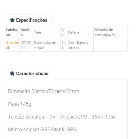
Especificações
Fabrica
Model
E/
Métodos de
Tipo
Bateria
nte
o
S
comunicação
Onertra
OCT80
Rastreador de
2 /
Sim - Bateria
ck
0-D
veículo
1
Interna
Caracteristicas
Dimensão 23mmx73mmx43mm
Peso 145g
Tensão de carga + 9V - Chipset GPS + 35V / 1.5A
último chipset SIRF-Star III GPS