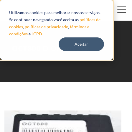
Utilizamos cookies para melhorar nossos serviços.
Se continuar navegando você aceita as
políticas de
cookies
,
políticas de privacidade
,
términos e
condições
e
LGPD
.
Aceitar
OCT800 D Onertrack