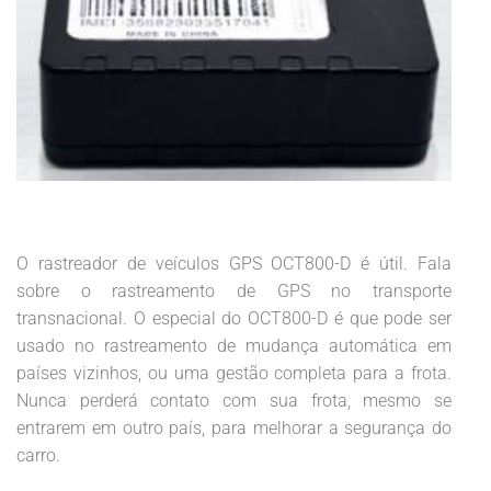
O rastreador de veículos GPS OCT800-D é útil. Fala
sobre o rastreamento de GPS no transporte
transnacional. O especial do OCT800-D é que pode ser
usado no rastreamento de mudança automática em
países vizinhos, ou uma gestão completa para a frota.
Nunca perderá contato com sua frota, mesmo se
entrarem em outro país, para melhorar a segurança do
carro.