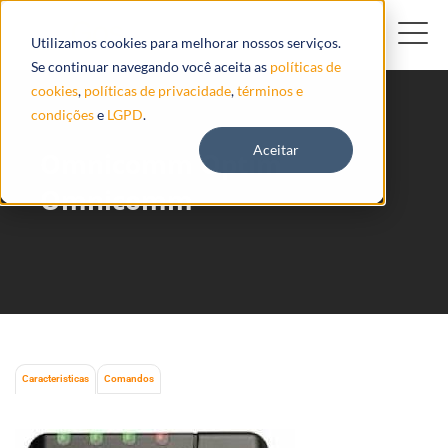
Utilizamos cookies para melhorar nossos serviços.
Se continuar navegando você aceita as
políticas de
cookies
,
políticas de privacidade
,
términos e
condições
e
LGPD
.
Aceitar
Omnicomm Optim
Omnicomm
Caracteristicas
Comandos