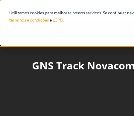
Produtos
Ecossistema
Integrações
Utilizamos cookies para melhorar nossos serviços. Se continuar na
términos e condições
e
LGPD
.
GNS Track Novacom