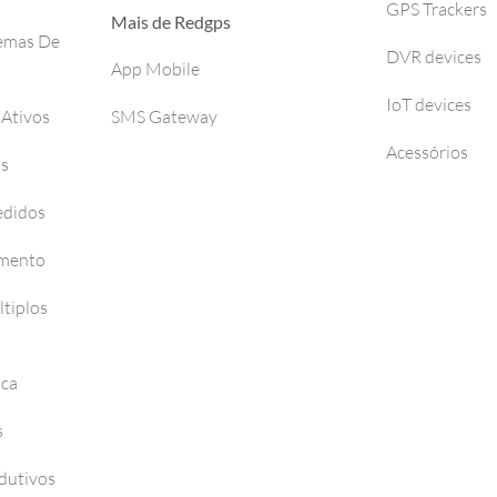
GPS Trackers
Mais de Redgps
temas De
DVR devices
App Mobile
IoT devices
 Ativos
SMS Gateway
Acessórios
os
edidos
amento
tiplos
nca
s
dutivos