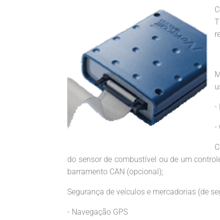
C
T
r
M
u
-
-
C
do sensor de combustível ou de um control
barramento CAN (opcional);
Segurança de veículos e mercadorias (de seg
- Navegação GPS