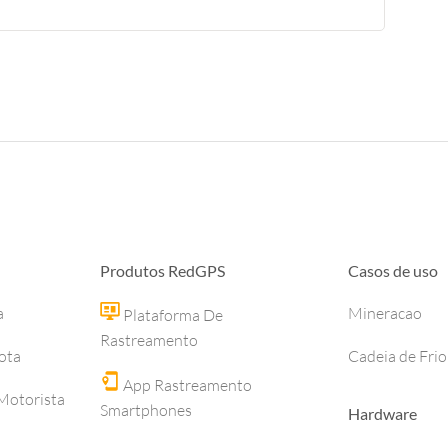
Produtos RedGPS
Casos de uso
a
Mineracao
Plataforma De
Rastreamento
ota
Cadeia de Frio
App Rastreamento
otorista
Smartphones
Hardware