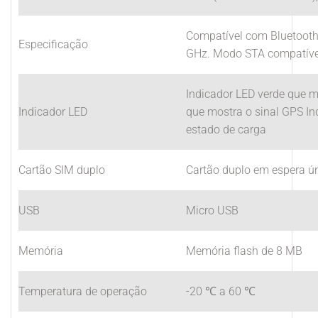
Compatível com Bluetooth 
Especificação
GHz. Modo STA compatíve
Indicador LED verde que m
Indicador LED
que mostra o sinal GPS I
estado de carga
Cartão SIM duplo
Cartão duplo em espera ún
USB
Micro USB
Memória
Memória flash de 8 MB
Temperatura de operação
-20 ℃ a 60 ℃