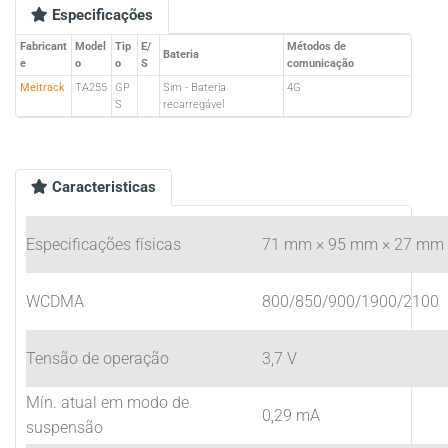
Especificações
Fabricant
Model
Tip
E/
Métodos de
Bateria
e
o
o
S
comunicação
Meitrack
TA255
GP
Sim - Bateria
4G
S
recarregável
Caracteristicas
Especificações físicas
71 mm × 95 mm × 27 mm (c
WCDMA
800/850/900/1900/2100
Tensão de operação
3,7 V
Mín. atual em modo de
0,29 mA
suspensão