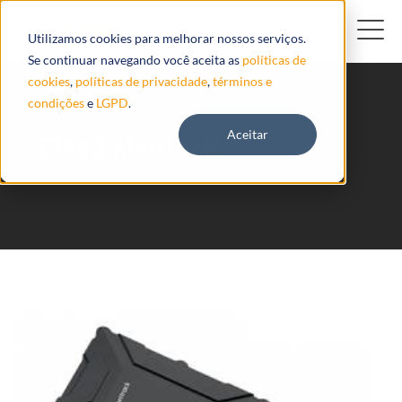
Utilizamos cookies para melhorar nossos serviços.
Se continuar navegando você aceita as
políticas de
cookies
,
políticas de privacidade
,
términos e
condições
e
LGPD
.
Aceitar
T366G Meitrack