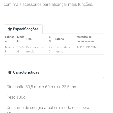
com mais acessórios para alcançar mais funções.
Especificações
Fabrica
Mode
E/
Métodos de
Tipo
Bateria
nte
lo
S
comunicação
Meitrac
T366
Rastreador de
2 /
Sim - Bateria
TCP / UDP / SMS
k
G
veículo
2
Interna
Caracteristicas
Dimensão 80,5 mm x 60 mm x 23,5 mm
Peso 100g
Consumo de energia atual em modo de espera: