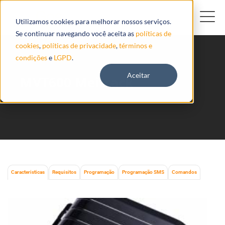
Utilizamos cookies para melhorar nossos serviços.
Se continuar navegando você aceita as
políticas de
cookies
,
políticas de privacidade
,
términos e
condições
e
LGPD
.
Aceitar
MVT600 Meitrack
Caracteristicas
Requisitos
Programação
Programação SMS
Comandos