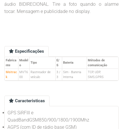
áudio BIDIRECIONAL.
Tire a foto quando o alarme
tocar.
Mensagem e publicidade no display.
Especificações
Fabrica
Model
E/
Métodos de
Tipo
Bateria
nte
o
S
comunicação
Meitrac
MVT6
Rastreador de
3 /
Sim - Bateria
TCP, UDP,
k
00
veículo
3
Interna
SMS,GPRS
Caracteristicas
GPS SiRFIII e
QuadBandGSM850/900/1800/1900Mhz
AGPS (com ID de rádio base GSM)