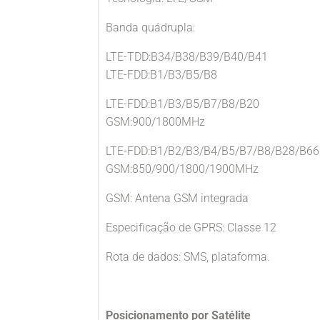
Banda quádrupla:
LTE-TDD:B34/B38/B39/B40/B41
LTE-FDD:B1/B3/B5/B8
LTE-FDD:B1/B3/B5/B7/B8/B20
GSM:900/1800MHz
LTE-FDD:B1/B2/B3/B4/B5/B7/B8/B28/B66
GSM:850/900/1800/1900MHz
GSM: Antena GSM integrada
Especificação de GPRS: Classe 12
Rota de dados: SMS, plataforma.
Posicionamento por Satélite