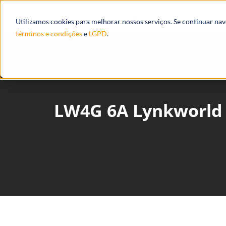
Produtos
Ecossistema
Integrações
Utilizamos cookies para melhorar nossos serviços. Se continuar na
términos e condições
e
LGPD
.
LW4G 6A Lynkworld