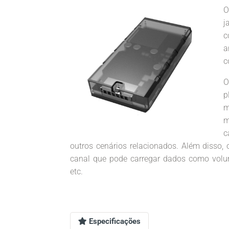
O
j
c
a
c
O
p
m
m
c
outros cenários relacionados. Além disso, 
canal que pode carregar dados como volum
etc.
Especificações