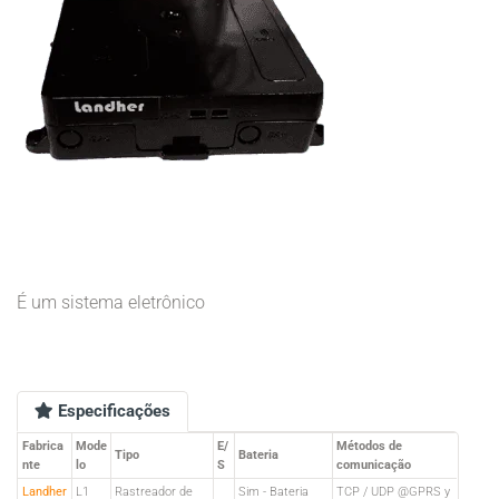
É um sistema eletrônico
Especificações
Fabrica
Mode
E/
Métodos de
Tipo
Bateria
nte
lo
S
comunicação
Landher
L1
Rastreador de
Sim - Bateria
TCP / UDP @GPRS y