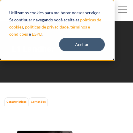
Utilizamos cookies para melhorar nossos serviços.
Se continuar navegando você aceita as
políticas de
cookies
,
políticas de privacidade
,
términos e
condições
e
LGPD
.
Aceitar
L1 Landher
Caracteristicas
Comandos