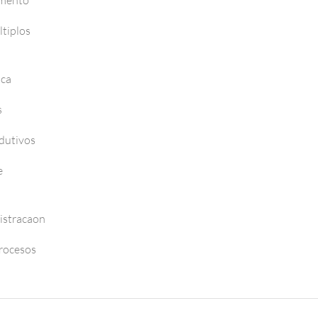
amento
tiplos
nca
s
dutivos
e
istracaon
Procesos