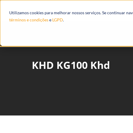
Produtos
Ecossistema
Integrações
Utilizamos cookies para melhorar nossos serviços. Se continuar na
términos e condições
e
LGPD
.
KHD KG100 Khd