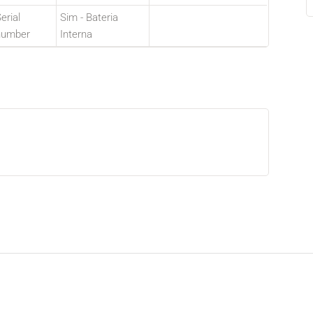
erial
Sim - Bateria
number
Interna