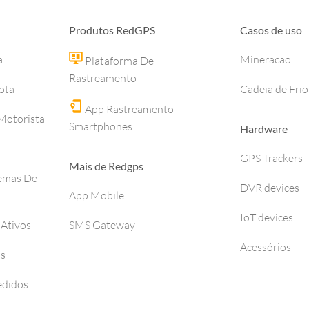
Produtos RedGPS
Casos de uso
a
Mineracao
Plataforma De
Rastreamento
ota
Cadeia de Frio
App Rastreamento
otorista
Smartphones
Hardware
GPS Trackers
Mais de Redgps
temas De
DVR devices
App Mobile
IoT devices
 Ativos
SMS Gateway
Acessórios
os
edidos