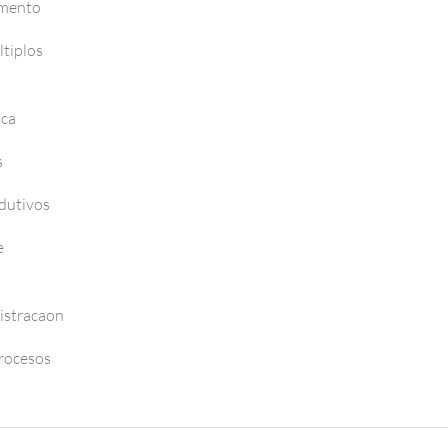
amento
tiplos
nca
s
dutivos
e
istracaon
Procesos