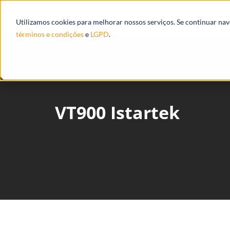
Produtos
Ecossistema
Integrações
Utilizamos cookies para melhorar nossos serviços. Se continuar na
términos e condições
e
LGPD
.
VT900 Istartek