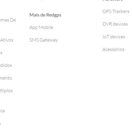
GPS Trackers
Mais de Redgps
temas De
DVR devices
App Mobile
IoT devices
 Ativos
SMS Gateway
Acessórios
os
edidos
amento
tiplos
nca
s