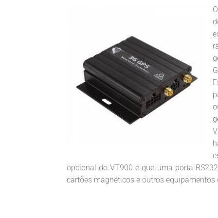
O
d
e
r
g
G
E
p
o
g
V
h
e
opcional do VT900 é que uma porta RS232 p
cartões magnéticos e outros equipamentos 