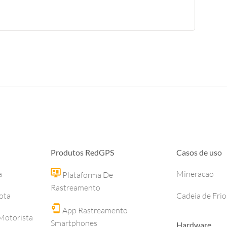
Produtos RedGPS
Casos de uso
a
Mineracao
Plataforma De
Rastreamento
ota
Cadeia de Frio
App Rastreamento
otorista
Smartphones
Hardware