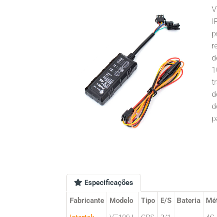
V
I
p
r
d
1
t
d
d
p
Especificações
Fabricante
Modelo
Tipo
E/S
Bateria
Mé