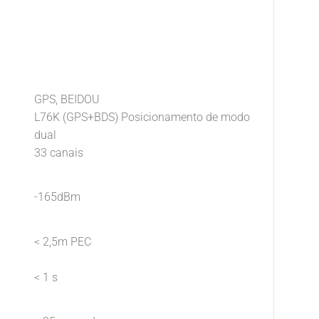
GPS, BEIDOU
L76K (GPS+BDS) Posicionamento de modo
dual
33 canais
-165dBm
< 2,5m PEC
< 1 s