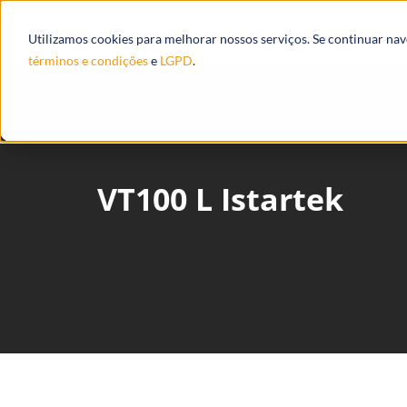
Produtos
Ecossistema
Integrações
Utilizamos cookies para melhorar nossos serviços. Se continuar na
términos e condições
e
LGPD
.
VT100 L Istartek