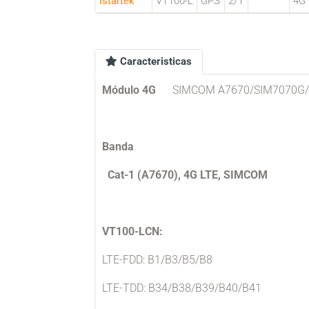
Istartek
VT100-L
GPS
2/1
4G
Caracteristicas
Módulo 4G
SIMCOM A7670/SIM7070G/
Banda
Cat-1 (A7670), 4G LTE, SIMCOM
VT100-LCN:
LTE-FDD: B1/B3/B5/B8
LTE-TDD: B34/B38/B39/B40/B41