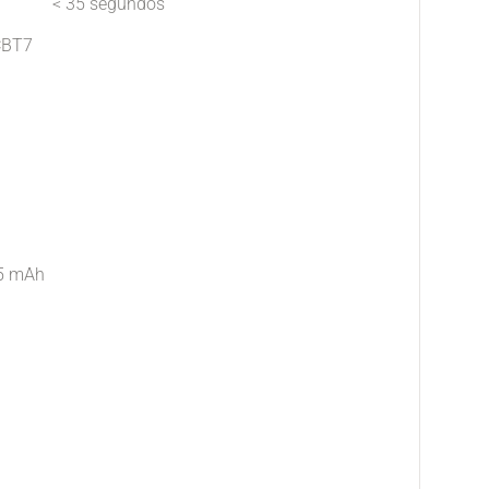
< 35 segundos
CBT7
55 mAh