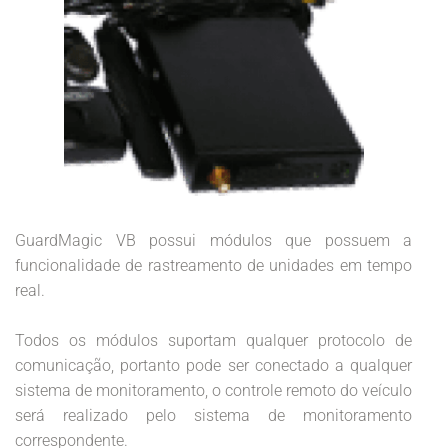
GuardMagic VB possui módulos que possuem a
funcionalidade de rastreamento de unidades em tempo
real.
Todos os módulos suportam qualquer protocolo de
comunicação, portanto pode ser conectado a qualquer
sistema de monitoramento, o controle remoto do veículo
será realizado pelo sistema de monitoramento
correspondente.