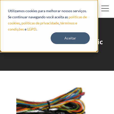
Utilizamos cookies para melhorar nossos serviços.
Se continuar navegando você aceita as
políticas de
cookies
,
políticas de privacidade
,
términos e
condições
e
LGPD
.
Aceitar
Guardmagic VB Guardmagic