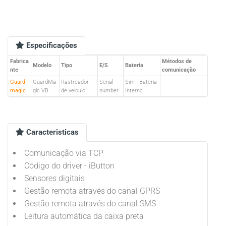
Especificações
Fabrica
Métodos de
Modelo
Tipo
E/S
Bateria
nte
comunicação
Guard
GuardMa
Rastreador
Serial
Sim - Bateria
magic
gic VB
de veículo
number
Interna
Caracteristicas
Comunicação via TCP
Código do driver - iButton
Sensores digitais
Gestão remota através do canal GPRS
Gestão remota através do canal SMS
Leitura automática da caixa preta