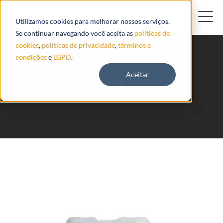
Utilizamos cookies para melhorar nossos serviços.
Se continuar navegando você aceita as
políticas de
cookies
,
políticas de privacidade
,
términos e
condições
e
LGPD
.
Aceitar
GAT1000 Gosafe