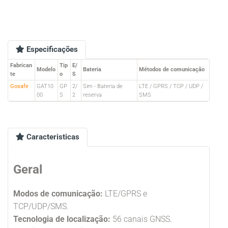
Especificações
Fabrican
Tip
E/
Modelo
Bateria
Métodos de comunicação
te
o
S
Gosafe
GAT10
GP
2/
Sim - Bateria de
LTE / GPRS / TCP / UDP /
00
S
2
reserva
SMS
Caracteristicas
Geral
Modos de comunicação:
LTE/GPRS e
TCP/UDP/SMS.
Tecnologia de localização:
56 canais GNSS.