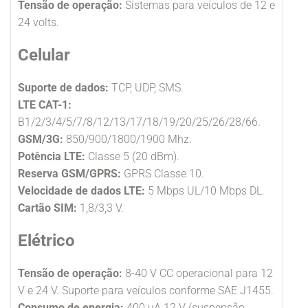
Tensão de operação:
Sistemas para veículos de 12 e
24 volts.
Celular
Suporte de dados:
TCP, UDP, SMS.
LTE CAT-1:
B1/2/3/4/5/7/8/12/13/17/18/19/20/25/26/28/66.
GSM/3G:
850/900/1800/1900 Mhz.
Potência LTE:
Classe 5 (20 dBm).
Reserva GSM/GPRS:
GPRS Classe 10.
Velocidade de dados LTE:
5 Mbps UL/10 Mbps DL.
Cartão SIM:
1,8/3,3 V.
Elétrico
Tensão de operação:
8-40 V CC operacional para 12
V e 24 V. Suporte para veículos conforme SAE J1455.
Consumo de energia:
400 uA 12 V (suspensão