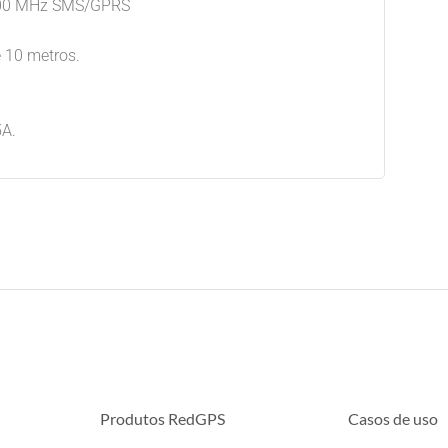
900 MHz SMS/GPRS
 10 metros.
5A.
Produtos RedGPS
Casos de uso