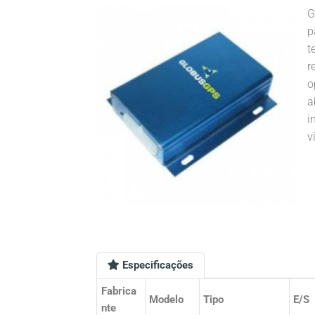
G
p
t
r
o
a
i
v
Especificações
Fabrica
Modelo
Tipo
E/S
nte