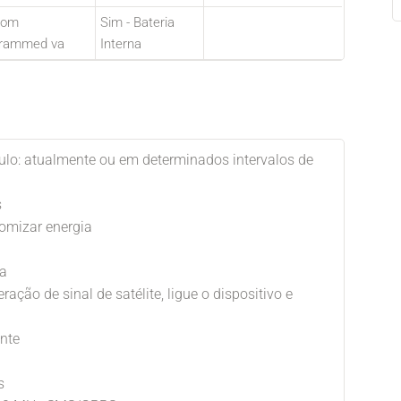
tom
Sim - Bateria
grammed va
Interna
ulo: atualmente ou em determinados intervalos de
s
omizar energia
da
ração de sinal de satélite, ligue o dispositivo e
nte
s