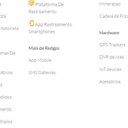
a
Mineracao
Plataforma De
Rastreamento
ota
Cadeia de Frio
App Rastreamento
otorista
Smartphones
Hardware
GPS Trackers
Mais de Redgps
temas De
DVR devices
App Mobile
IoT devices
 Ativos
SMS Gateway
Acessórios
os
edidos
amento
tiplos