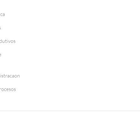
nca
s
dutivos
e
istracaon
Procesos