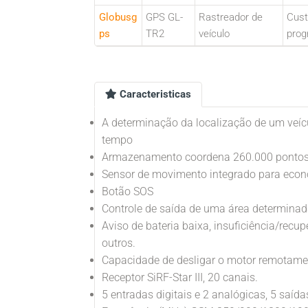
Globusg
GPS GL-
Rastreador de
Cus
ps
TR2
veículo
pro
Caracteristicas
A determinação da localização de um veíc
tempo
Armazenamento coordena 260.000 ponto
Sensor de movimento integrado para econ
Botão SOS
Controle de saída de uma área determina
Aviso de bateria baixa, insuficiência/recupe
outros.
Capacidade de desligar o motor remotame
Receptor SiRF-Star III, 20 canais.
5 entradas digitais e 2 analógicas, 5 saída