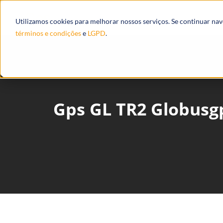
Produtos
Ecossistema
Integrações
Utilizamos cookies para melhorar nossos serviços. Se continuar na
términos e condições
e
LGPD
.
Gps GL TR2 Globusg