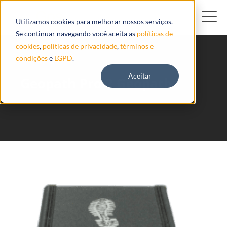
Utilizamos cookies para melhorar nossos serviços.
Se continuar navegando você aceita as
políticas de
cookies
,
políticas de privacidade
,
términos e
condições
e
LGPD
.
Aceitar
Geopath Pro 2 Geopath