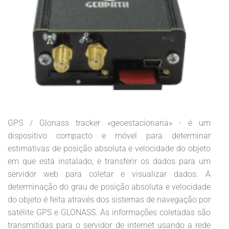
GPS / Glonass tracker «geoestacionaria» - é um
dispositivo compacto e móvel para determinar
estimativas de posição absoluta e velocidade do objeto
em que está instalado, e transferir os dados para um
servidor web para coletar e visualizar dados. A
determinação do grau de posição absoluta e velocidade
do objeto é feita através dos sistemas de navegação por
satélite GPS e GLONASS. As informações coletadas são
transmitidas para o servidor de internet usando a rede