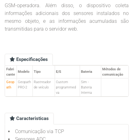
GSM-operadora. Além disso, o dispositivo coleta
informações adicionais dos sensores instalados no
mesmo objeto, e as informações acumuladas são
transmitidas para o servidor web.
Especificações
Fabri
Métodos de
Modelo
Tipo
E/S
Bateria
cante
comunicação
Geop
Geopath
Rastreador
Custom
Sim -
ath
PRO-2
de veículo
programmed
Bateria
va
Interna
Caracteristicas
Comunicação via TCP
Sensores ADC