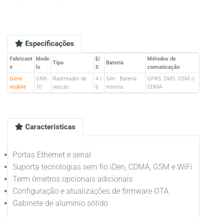
Especificações
Fabricant
Mode
E/
Métodos de
Tipo
Bateria
e
lo
S
comunicação
Genx
GNX-
Rastreador de
4 /
Sim - Bateria
GPRS, SMS, GSM o
mobile
10
veículo
6
Interna
CDMA
Caracteristicas
Portas Ethernet e serial
Suporta tecnologias sem fio iDen, CDMA, GSM e WiFi
Term ômetros opcionais adicionais
Configuração e atualizações de firmware OTA
Gabinete de alumínio sólido