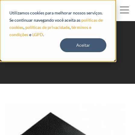
Utilizamos cookies para melhorar nossos serviços.
Se continuar navegando você aceita as
políticas de
cookies
,
políticas de privacidade
,
términos e
condições
e
LGPD
.
Aceitar
GNX 10 Genx-mobile