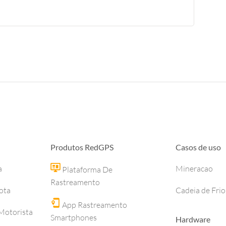
Produtos RedGPS
Casos de uso
a
Mineracao
Plataforma De
Rastreamento
ota
Cadeia de Frio
App Rastreamento
otorista
Smartphones
Hardware