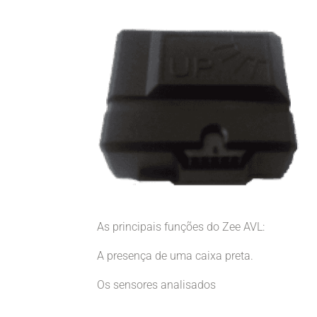
As principais funções do Zee AVL:
A presença de uma caixa preta.
Os sensores analisados