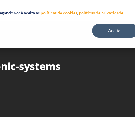
Recursos
vegando você aceita as
políticas de cookies
,
políticas de privacidade
,
Aceitar
onic-systems