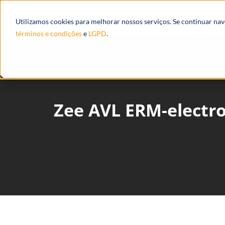
Produtos
Ecossistema
Integrações
Utilizamos cookies para melhorar nossos serviços. Se continuar na
términos e condições
e
LGPD
.
Zee AVL ERM-electr