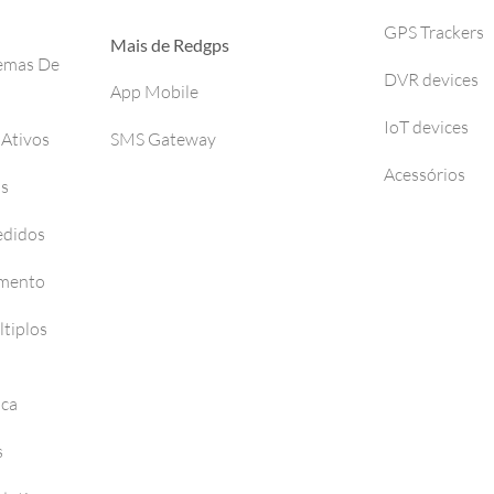
GPS Trackers
Mais de Redgps
temas De
DVR devices
App Mobile
IoT devices
 Ativos
SMS Gateway
Acessórios
os
edidos
amento
tiplos
nca
s