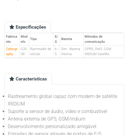
Especificações
Fabrica
Mod
E/
Métodos de
Tipo
Bateria
nte
elo
S
comunicação
Cybergr
G20
Rastreador de
6 /
Sim - Bateria
GPRS, SMS, GSM,
aphy
0R
veículo
5
Interna
IRIDIUM Satellite
Caracteristicas
Rastreamento global capaz com modem de satélite
IRIDIUM
Suporte a sensor de áudio, vídeo e combustível
Antena externa de GPS, GSM/iridium
Desenvolvimento personalizado amigável
Entradas de sensor através de portas de E/S