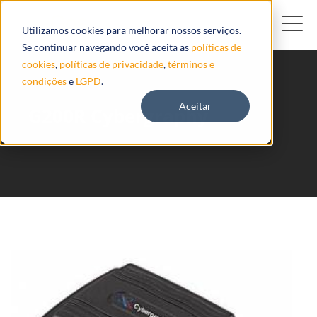
Utilizamos cookies para melhorar nossos serviços.
Se continuar navegando você aceita as
políticas de
cookies
,
políticas de privacidade
,
términos e
condições
e
LGPD
.
Aceitar
G200R Cybergraphy