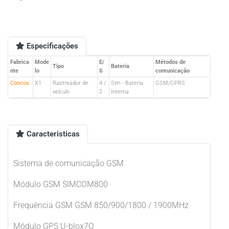
Especificações
Fabrica
Mode
E/
Métodos de
Tipo
Bateria
nte
lo
S
comunicação
Concox
X1
Rastreador de
4 /
Sim - Bateria
GSM/GPRS
veículo
2
Interna
Caracteristicas
Sistema de comunicação GSM
Módulo GSM SIMCOM800
Frequência GSM GSM 850/900/1800 / 1900MHz
Módulo GPS U-blox7Q