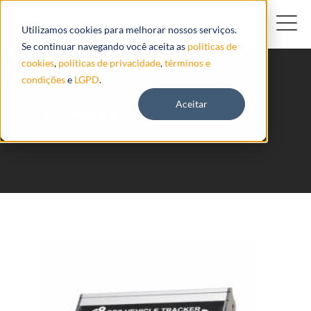
Utilizamos cookies para melhorar nossos serviços.
Se continuar navegando você aceita as
políticas de
cookies
,
políticas de privacidade
,
términos e
condições
e
LGPD
.
Aceitar
X1 Concox