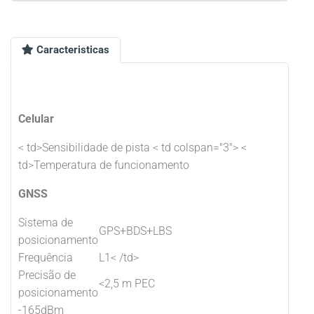
Caracteristicas
Celular
< td>Sensibilidade de pista < td colspan="3"> <
td>Temperatura de funcionamento
GNSS
Sistema de
GPS+BDS+LBS
posicionamento
Frequência
L1< /td>
Precisão de
<2,5 m PEC
posicionamento
-165dBm