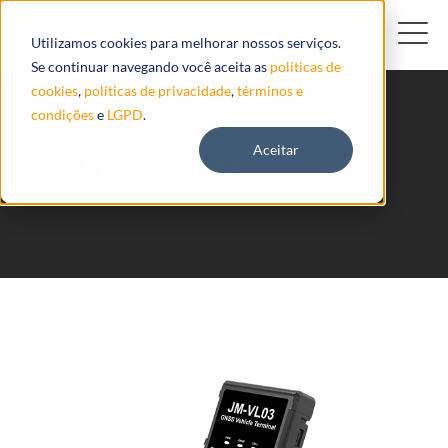
Utilizamos cookies para melhorar nossos serviços.
Se continuar navegando você aceita as
políticas de
cookies
,
políticas de privacidade
,
términos e
condições
e
LGPD
.
Aceitar
JM VL03 Concox