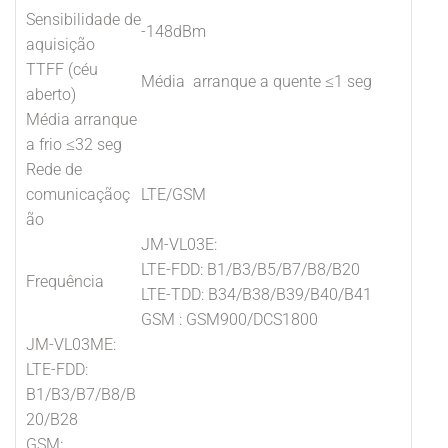
Sensibilidade de
-148dBm
aquisição
TTFF (céu
Média arranque a quente ≤1 seg
aberto)
Média arranque
a frio ≤32 seg
Rede de
comunicaçãoç
LTE/GSM
ão
JM-VL03E:
LTE-FDD: B1/B3/B5/B7/B8/B20
Frequência
LTE-TDD: B34/B38/B39/B40/B41
GSM : GSM900/DCS1800
JM-VL03ME:
LTE-FDD:
B1/B3/B7/B8/B
20/B28
GSM: