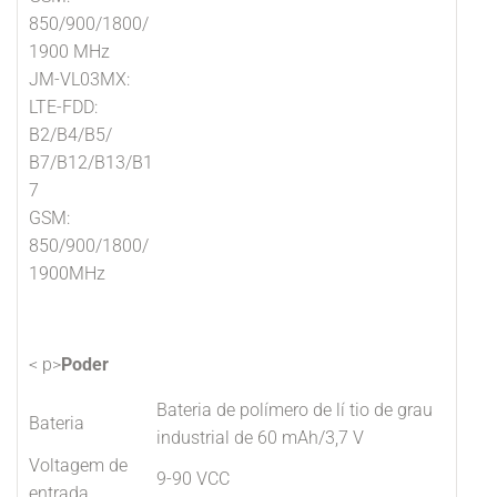
850/900/1800/
1900 MHz
JM-VL03MX:
LTE-FDD:
B2/B4/B5/
B7/B12/B13/B1
7
GSM:
850/900/1800/
1900MHz
< p>
Poder
Bateria de polímero de lí tio de grau
Bateria
industrial de 60 mAh/3,7 V
Voltagem de
9-90 VCC
entrada