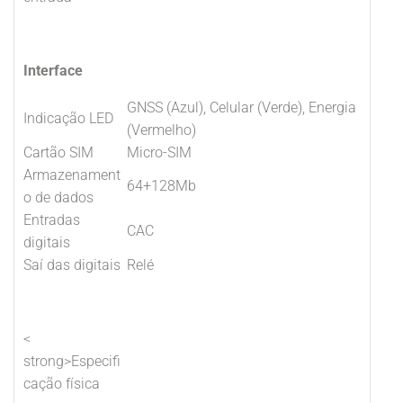
Interface
GNSS (Azul), Celular (Verde), Energia
Indicação LED
(Vermelho)
Cartão SIM
Micro-SIM
Armazenament
64+128Mb
o de dados
Entradas
CAC
digitais
Saí das digitais
Relé
<
strong>Especifi
cação física