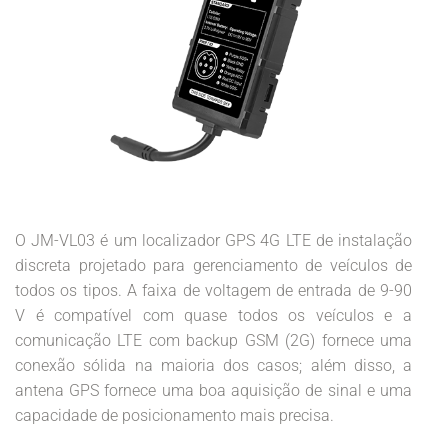
O JM-VL03 é um localizador GPS 4G LTE de instalação
discreta projetado para gerenciamento de veículos de
todos os tipos. A faixa de voltagem de entrada de 9-90
V é compatível com quase todos os veículos e a
comunicação LTE com backup GSM (2G) fornece uma
conexão sólida na maioria dos casos; além disso, a
antena GPS fornece uma boa aquisição de sinal e uma
capacidade de posicionamento mais precisa.