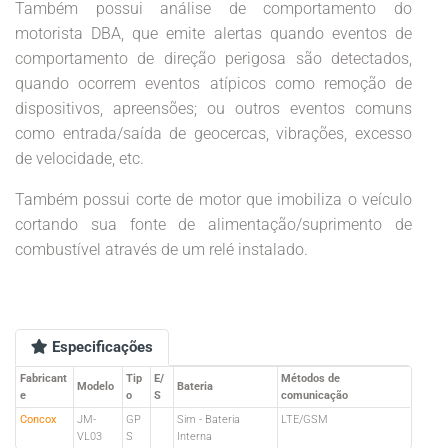
Também possui análise de comportamento do
motorista DBA, que emite alertas quando eventos de
comportamento de direção perigosa são detectados,
quando ocorrem eventos atípicos como remoção de
dispositivos, apreensões; ou outros eventos comuns
como entrada/saída de geocercas, vibrações, excesso
de velocidade, etc.
Também possui corte de motor que imobiliza o veículo
cortando sua fonte de alimentação/suprimento de
combustível através de um relé instalado.
Especificações
Fabricant
Tip
E/
Métodos de
Modelo
Bateria
e
o
S
comunicação
Concox
JM-
GP
Sim - Bateria
LTE/GSM
VL03
S
Interna