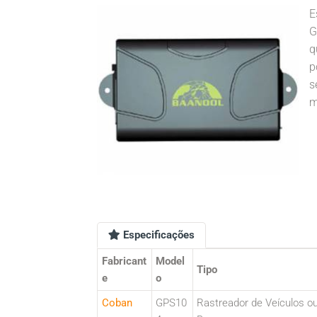
E
G
q
p
s
m
Especificações
Fabricant
Model
Tipo
e
o
Coban
GPS10
Rastreador de Veículos o