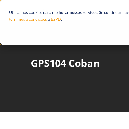
Produtos
Ecossistema
Integrações
Utilizamos cookies para melhorar nossos serviços. Se continuar na
términos e condições
e
LGPD
.
GPS104 Coban