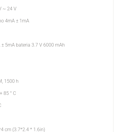
V ~ 24 V
ono 4mA ± 1mA
A ± 5mA bateria 3.7 V 6000 mAh
, 1500 h
+ 85 ° C
C
 cm (3.7*2.4 * 1.6in)