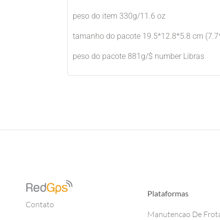
peso do item 330g/11.6 oz
tamanho do pacote 19.5*12.8*5.8 cm (7.7*
peso do pacote 881g/$ number Libras
Plataformas
Contato
Manutencao De Frot