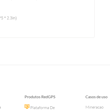
5 * 2.3in)
Produtos RedGPS
Casos de uso
a
Mineracao
Plataforma De