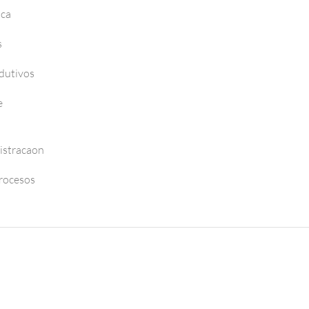
nca
s
dutivos
e
istracaon
Procesos