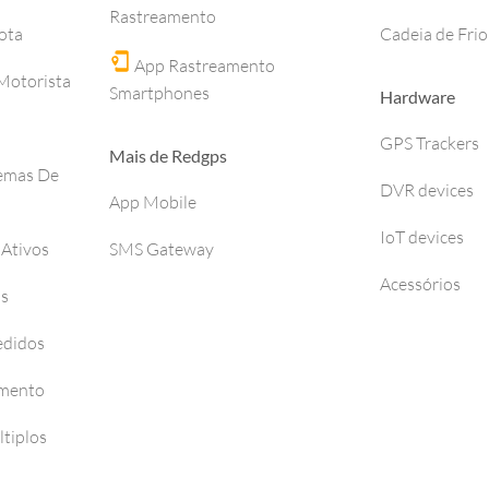
Rastreamento
ota
Cadeia de Frio
App Rastreamento
otorista
Smartphones
Hardware
GPS Trackers
Mais de Redgps
temas De
DVR devices
App Mobile
IoT devices
 Ativos
SMS Gateway
Acessórios
os
edidos
amento
tiplos