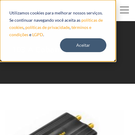
Utilizamos cookies para melhorar nossos serviços.
Se continuar navegando você aceita as
políticas de
cookies
,
políticas de privacidade
,
términos e
condições
e
LGPD
.
Aceitar
103 A Coban