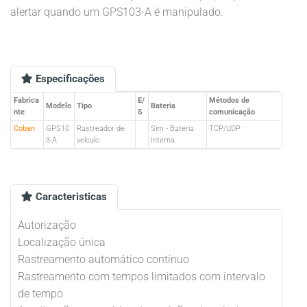
alertar quando um GPS103-A é manipulado.
Especificações
Fabrica
E/
Métodos de
Modelo
Tipo
Bateria
nte
S
comunicação
Coban
GPS10
Rastreador de
Sim - Bateria
TCP/UDP
3-A
veículo
Interna
Caracteristicas
Autorização
Localização única
Rastreamento automático contínuo
Rastreamento com tempos limitados com intervalo
de tempo