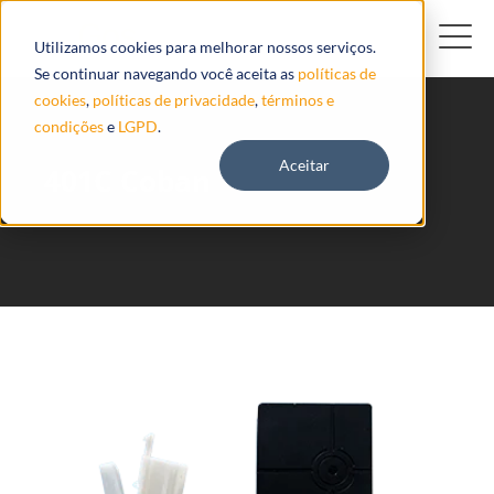
Utilizamos cookies para melhorar nossos serviços.
Se continuar navegando você aceita as
políticas de
cookies
,
políticas de privacidade
,
términos e
condições
e
LGPD
.
Aceitar
401C Coban