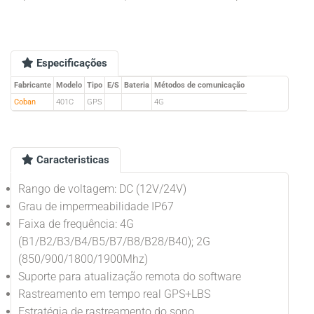
Especificações
Fabricante
Modelo
Tipo
E/S
Bateria
Métodos de comunicação
Coban
401C
GPS
4G
Caracteristicas
Rango de voltagem: DC (12V/24V)
Grau de impermeabilidade IP67
Faixa de frequência: 4G
(B1/B2/B3/B4/B5/B7/B8/B28/B40); 2G
(850/900/1800/1900Mhz)
Suporte para atualização remota do software
Rastreamento em tempo real GPS+LBS
Estratégia de rastreamento do sono