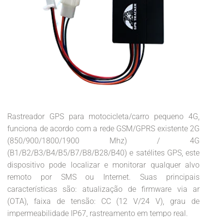
Rastreador GPS para motocicleta/carro pequeno 4G,
funciona de acordo com a rede GSM/GPRS existente 2G
(850/900/1800/1900 Mhz) / 4G
(B1/B2/B3/B4/B5/B7/B8/B28/B40) e satélites GPS, este
dispositivo pode localizar e monitorar qualquer alvo
remoto por SMS ou Internet. Suas principais
características são: atualização de firmware via ar
(OTA), faixa de tensão: CC (12 V/24 V), grau de
impermeabilidade IP67, rastreamento em tempo real.