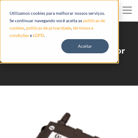
Utilizamos cookies para melhorar nossos serviços.
Se continuar navegando você aceita as
políticas de
cookies
,
políticas de privacidade
,
términos e
condições
e
LGPD
.
Aceitar
Compact Security Cellocator