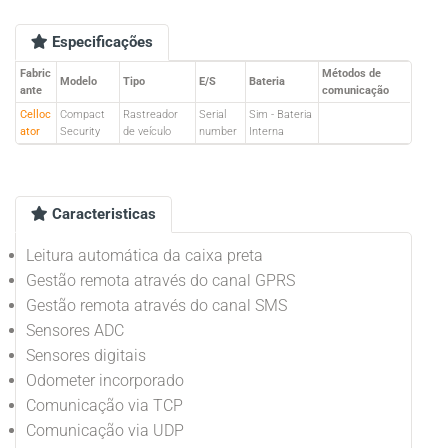
Especificações
Fabric
Métodos de
Modelo
Tipo
E/S
Bateria
ante
comunicação
Celloc
Compact
Rastreador
Serial
Sim - Bateria
ator
Security
de veículo
number
Interna
Caracteristicas
Leitura automática da caixa preta
Gestão remota através do canal GPRS
Gestão remota através do canal SMS
Sensores ADC
Sensores digitais
Odometer incorporado
Comunicação via TCP
Comunicação via UDP