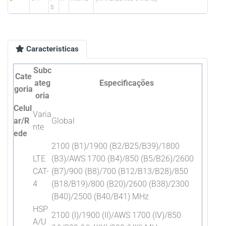
S
Caracteristicas
Subc
Cate
ateg
Especificações
goria
oria
Celul
Varia
ar/R
Global
nte
ede
2100 (B1)/1900 (B2/B25/B39)/1800
LTE
(B3)/AWS 1700 (B4)/850 (B5/B26)/2600
CAT-
(B7)/900 (B8)/700 (B12/B13/B28)/850
4
(B18/B19)/800 (B20)/2600 (B38)/2300
(B40)/2500 (B40/B41) MHz
HSP
2100 (I)/1900 (II)/AWS 1700 (IV)/850
A/U