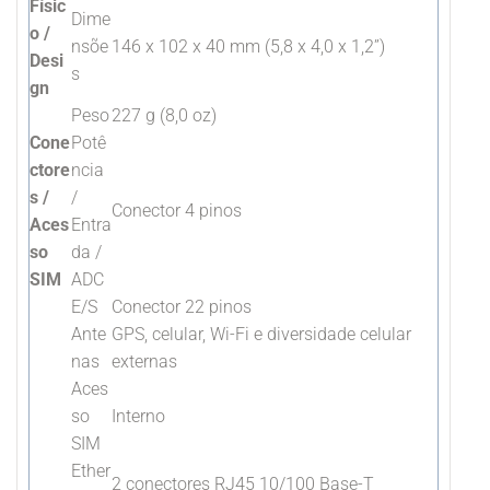
Físic
Dime
o /
nsõe
146 x 102 x 40 mm (5,8 x 4,0 x 1,2”)
Desi
s
gn
Peso
227 g (8,0 oz)
Cone
Potê
ctore
ncia
s /
/
Conector 4 pinos
Aces
Entra
so
da /
SIM
ADC
E/S
Conector 22 pinos
Ante
GPS, celular, Wi-Fi e diversidade celular
nas
externas
Aces
so
Interno
SIM
Ether
2 conectores RJ45 10/100 Base-T