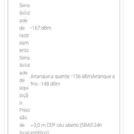
Sens
ibilid
ade
de
-167 dBm
rastr
eam
ento
Sens
ibilid
ade
Arranque a quente: -156 dBmArranque a
de
frio: -148 dBm
aqui
siçã
o
Preci
são
de
~2,0 m CEP céu aberto (SBAS 24h
local
estático)