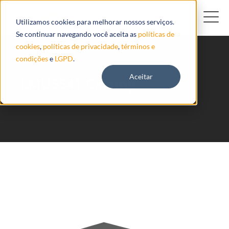
Utilizamos cookies para melhorar nossos serviços.
Se continuar navegando você aceita as
políticas de
cookies
,
políticas de privacidade
,
términos e
condições
e
LGPD
.
Aceitar
LMU5541 Calamp