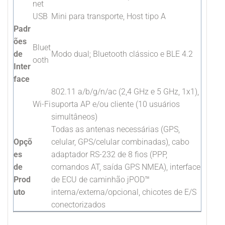
net
USB
Mini para transporte, Host tipo A
Padr
ões
Bluet
de
Modo dual; Bluetooth clássico e BLE 4.2
ooth
Inter
face
802.11 a/b/g/n/ac (2,4 GHz e 5 GHz, 1x1),
Wi-Fi
suporta AP e/ou cliente (10 usuários
simultâneos)
Todas as antenas necessárias (GPS,
Opçõ
celular, GPS/celular combinadas), cabo
es
adaptador RS-232 de 8 fios (PPP,
de
comandos AT, saída GPS NMEA), interface
Prod
de ECU de caminhão jPOD™
uto
interna/externa/opcional, chicotes de E/S
conectorizados