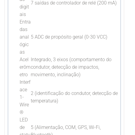
7 saídas de controlador de relé (200 mA)
digit
ais
Entra
das
anal
5 ADC de propósito geral (0-30 VCC)
ógic
as
Acel
Integrado, 3 eixos (comportamento do
erôm
condutor, detecção de impactos,
etro
movimento, inclinação)
Interf
ace
2 (identificação do condutor, detecção de
1-
temperatura)
Wire
®
LED
de
5 (Alimentação, COM, GPS, Wi-Fi,
statu
Bluetooth)