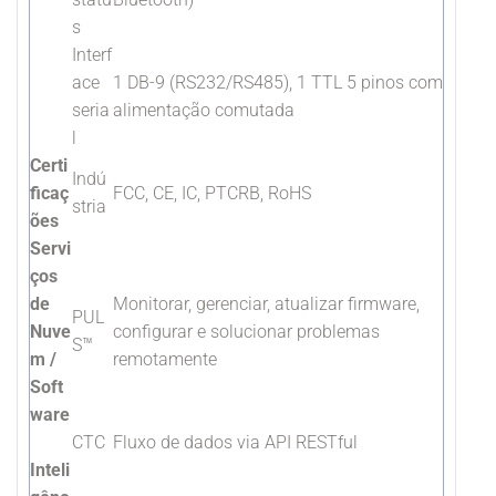
s
Interf
ace
1 DB-9 (RS232/RS485), 1 TTL 5 pinos com
seria
alimentação comutada
l
Certi
Indú
ficaç
FCC, CE, IC, PTCRB, RoHS
stria
ões
Servi
ços
de
Monitorar, gerenciar, atualizar firmware,
PUL
Nuve
configurar e solucionar problemas
S™
m /
remotamente
Soft
ware
CTC
Fluxo de dados via API RESTful
Inteli