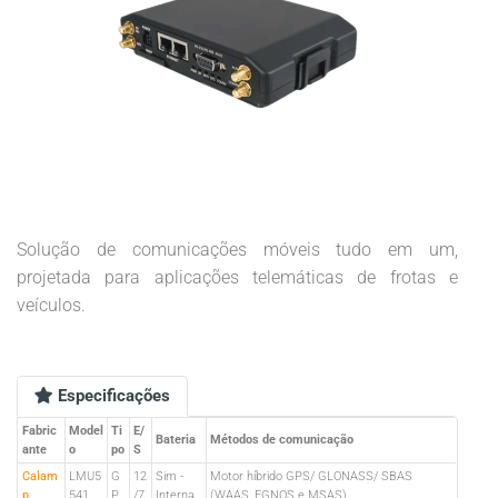
Solução de comunicações móveis tudo em um,
projetada para aplicações telemáticas de frotas e
veículos.
Especificações
Fabric
Model
Ti
E/
Bateria
Métodos de comunicação
ante
o
po
S
Calam
LMU5
G
12
Sim -
Motor híbrido GPS/ GLONASS/ SBAS
p
541
P
/7
Interna
(WAAS, EGNOS e MSAS)