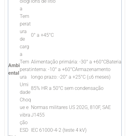
ologi
Íons de lítio
a
Tem
perat
ura
0° a +45°C
de
carg
a
Tem
Alimentação primária: -30° a +60°CBateria
Ambi
perat
interna: -10° a +60°CArmazenamento
ental
ura
longo prazo: -20° a +25°C (≤6 meses)
Umi
85% HR a 50°C sem condensação
dade
Choq
ue e
Normas militares US 202G, 810F, SAE
vibra
J1455
ção
ESD
IEC 61000-4-2 (teste 4 kV)