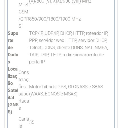
(V)/800 (VI, XIX)/900 (VIII) MHz
MTS
GSM
/GPR
850/900/1800/1900 MHz
S
Supo
TCP/IP, UDP/IP, DHCP, HTTP, roteador IP,
rte
PPP, servidor web HTTP, servidor DHCP,
de
Telnet, DDNS, cliente DDNS, NAT, NMEA,
Dado
TAIP, TSIP, TFTP, redirecionamento de
s
porta IP
Loca
Cons
lizaç
telaç
ão
ões
Motor híbrido GPS, GLONASS e SBAS
Satel
supo
(WAAS, EGNOS e MSAS)
ital
rtada
(GNS
s
S)
Cana
55
is