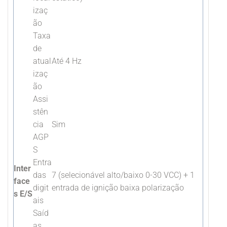
izaç
ão
Taxa
de
atual
Até 4 Hz
izaç
ão
Assi
stên
cia
Sim
AGP
S
Entra
Inter
das
7 (selecionável alto/baixo 0-30 VCC) + 1
face
digit
entrada de ignição baixa polarização
s E/S
ais
Saíd
as