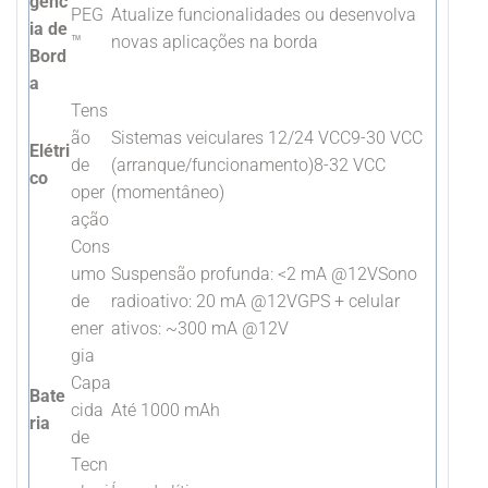
gênc
PEG
Atualize funcionalidades ou desenvolva
ia de
™
novas aplicações na borda
Bord
a
Tens
ão
Sistemas veiculares 12/24 VCC9-30 VCC
Elétri
de
(arranque/funcionamento)8-32 VCC
co
oper
(momentâneo)
ação
Cons
umo
Suspensão profunda: <2 mA @12VSono
de
radioativo: 20 mA @12VGPS + celular
ener
ativos: ~300 mA @12V
gia
Capa
Bate
cida
Até 1000 mAh
ria
de
Tecn