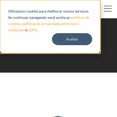
Utilizamos cookies para melhorar nossos serviços.
Se continuar navegando você aceita as
políticas de
cookies
,
políticas de privacidade
,
términos e
condições
e
LGPD
.
Aceitar
LMU 4200 Calamp