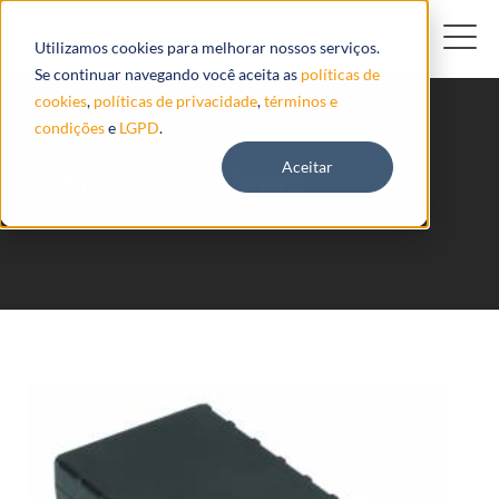
Utilizamos cookies para melhorar nossos serviços.
Se continuar navegando você aceita as
políticas de
cookies
,
políticas de privacidade
,
términos e
condições
e
LGPD
.
Aceitar
LMU 2630 Calamp