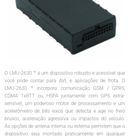
O LMU-2630 ™ é um dispositivo robusto e acessível que
você pode contar para AVL e aplicações de frota. O
LMU-2630 ™ incorpora comunicação GSM / GPRS,
CDMA 1xRTT ou HSPA juntamente com GPS extra-
sensível, um poderoso motor de processamento e um
acelerômetro de três eixos que detecta e age no freio
brusco, aceleração agressiva ou impactos do veículo.
As opções de antena interna ou externa permitem que o
dispositivo seja montado praticamente em qualquer