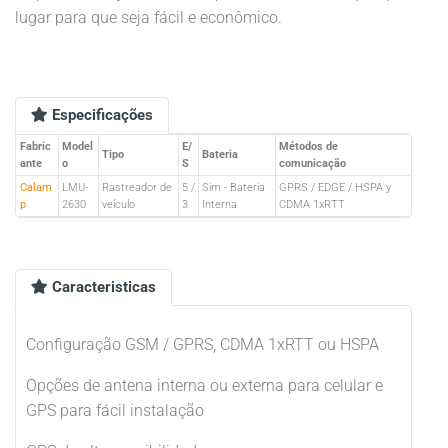
lugar para que seja fácil e econômico.
Especificações
Fabric
Model
E/
Métodos de
Tipo
Bateria
ante
o
S
comunicação
Calam
LMU-
Rastreador de
5 /
Sim - Bateria
GPRS / EDGE / HSPA y
p
2630
veículo
3
Interna
CDMA 1xRTT
Caracteristicas
Configuração GSM / GPRS, CDMA 1xRTT ou HSPA
Opções de antena interna ou externa para celular e
GPS para fácil instalação