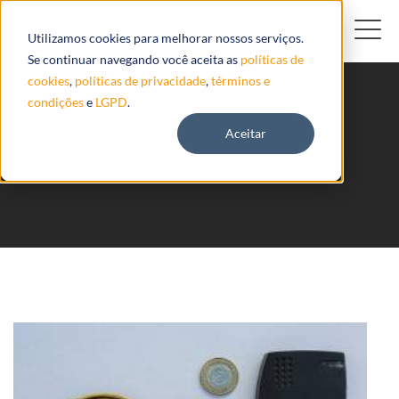
Utilizamos cookies para melhorar nossos serviços.
Se continuar navegando você aceita as
políticas de
cookies
,
políticas de privacidade
,
términos e
condições
e
LGPD
.
Aceitar
NEO S Avlsat