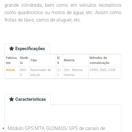
grande cilindrada, bem como em veículos recreativos
como quadriciclos ou motos de água, etc. Assim como
frotas de táxis, carros de aluguel, etc.
Especificações
Fabrica
Mode
E/
Métodos de
Tipo
Bateria
nte
lo
S
comunicação
Avlsat
NEO
Rastreador de
2 /
Sim - Bateria
GPRS, SMS, GSM
S
veículo
1
Interna
Caracteristicas
Módulo GPS MTK GLONASS/ GPS de canais de