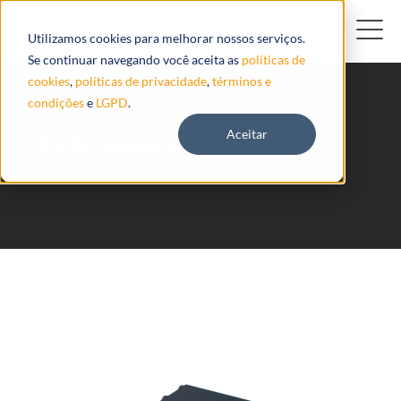
Utilizamos cookies para melhorar nossos serviços.
Se continuar navegando você aceita as
políticas de
cookies
,
políticas de privacidade
,
términos e
condições
e
LGPD
.
Aceitar
AK7V Atrack