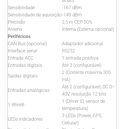
MSAS
Sensibilidade
-167 dBm
Sensibilidade de aquisição
-149 dBm
Precisão
2,5 m CEP 50%
Antena
Interna (Externa opcional)
Periféricos
CAN Bus (opcional)
Adaptador adicional
Interface serial
RS232
Entrada ACC
1 entrada positiva
Entradas digitais
Até 3 (configurável)
2 (Corrente máxima 300
Saídas digitais
mA)
Até 2 (configurável) DC 0–
Entradas analógicas
40V, resolução 12 bits
1 (Driver ID, sensor de
1-Wire®
temperatura)
3 LEDs (Power, GPS,
LEDs indicadores
Cellular)