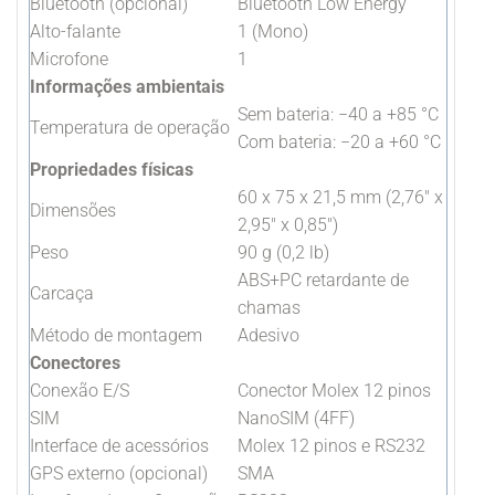
Bluetooth (opcional)
Bluetooth Low Energy
Alto-falante
1 (Mono)
Microfone
1
Informações ambientais
Sem bateria: −40 a +85 °C
Temperatura de operação
Com bateria: −20 a +60 °C
Propriedades físicas
60 x 75 x 21,5 mm (2,76" x
Dimensões
2,95" x 0,85")
Peso
90 g (0,2 lb)
ABS+PC retardante de
Carcaça
chamas
Método de montagem
Adesivo
Conectores
Conexão E/S
Conector Molex 12 pinos
SIM
NanoSIM (4FF)
Interface de acessórios
Molex 12 pinos e RS232
GPS externo (opcional)
SMA