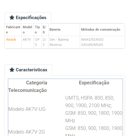
Especificações
Fabricant
Model
Tip
E/
Bateria
Métodos de comunicação
e
o
o
S
Atrack
AK7V
GP
2/
Sim - Bateria
WAAS/EGNOS/
S
2
Reserva
GAGAN/MSAS
Caracteristicas
Categoria
Especificação
Telecomunicação
UMTS, HSPA: 800, 850,
900, 1900, 2100 MHz;
Modelo AK7V-UG
GSM: 850, 900, 1800, 1900
MHz
GSM: 850, 900, 1800, 1900
Modelo AK7V-2G
MHz