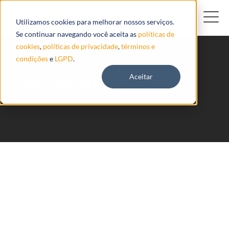
Utilizamos cookies para melhorar nossos serviços.
Se continuar navegando você aceita as
políticas de
cookies
,
políticas de privacidade
,
términos e
condições
e
LGPD
.
Aceitar
AK11 Atrack