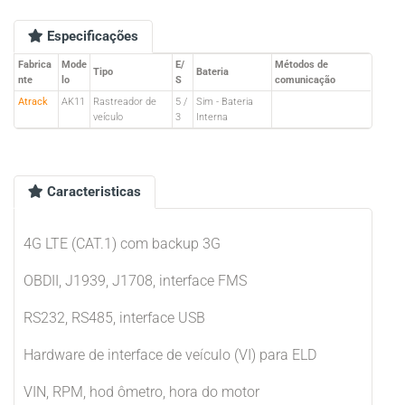
Especificações
Fabrica
Mode
E/
Métodos de
Tipo
Bateria
nte
lo
S
comunicação
Atrack
AK11
Rastreador de
5 /
Sim - Bateria
veículo
3
Interna
Caracteristicas
4G LTE (CAT.1) com backup 3G
OBDII, J1939, J1708, interface FMS
RS232, RS485, interface USB
Hardware de interface de veículo (VI) para ELD
VIN, RPM, hod ômetro, hora do motor