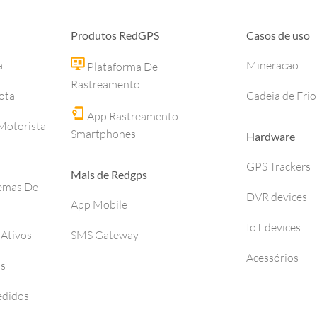
Produtos RedGPS
Casos de uso
a
Mineracao
Plataforma De
Rastreamento
ota
Cadeia de Frio
App Rastreamento
otorista
Smartphones
Hardware
GPS Trackers
Mais de Redgps
temas De
DVR devices
App Mobile
IoT devices
 Ativos
SMS Gateway
Acessórios
os
edidos