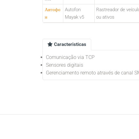
Автофо
Autofon
Rastreador de veícul
н
Mayak v5
ou ativos
Caracteristicas
Comunicação via TCP
Sensores digitais
Gerenciamento remoto através de canal 