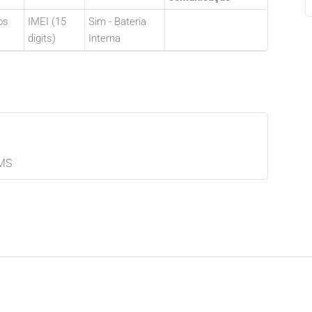
os
IMEI (15
Sim - Bateria
digits)
Interna
SMS