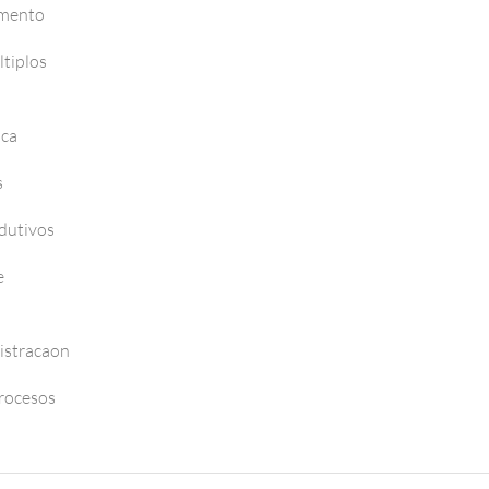
amento
tiplos
nca
s
dutivos
e
istracaon
Procesos