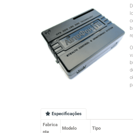
D
l
c
b
r
O
v
b
d
o
p
Especificações
Fabrica
Modelo
Tipo
nte