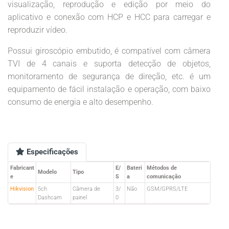
visualização, reprodução e edição por meio do
aplicativo e conexão com HCP e HCC para carregar e
reproduzir vídeo.
Possui giroscópio embutido, é compatível com câmera
TVI de 4 canais e suporta detecção de objetos,
monitoramento de segurança de direção, etc. é um
equipamento de fácil instalação e operação, com baixo
consumo de energia e alto desempenho.
Especificações
Fabricant
E/
Bateri
Métodos de
Modelo
Tipo
e
S
a
comunicação
Hikvision
5ch
Câmera de
3/
Não
GSM/GPRS/LTE
Dashcam
painel
0