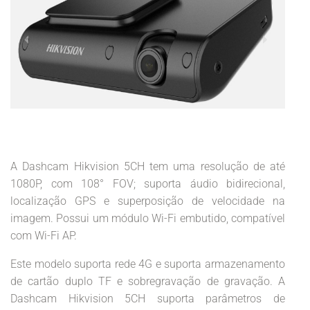
A Dashcam Hikvision 5CH tem uma resolução de até
1080P, com 108° FOV; suporta áudio bidirecional,
localização GPS e superposição de velocidade na
imagem. Possui um módulo Wi-Fi embutido, compatível
com Wi-Fi AP.
Este modelo suporta rede 4G e suporta armazenamento
de cartão duplo TF e sobregravação de gravação. A
Dashcam Hikvision 5CH suporta parâmetros de