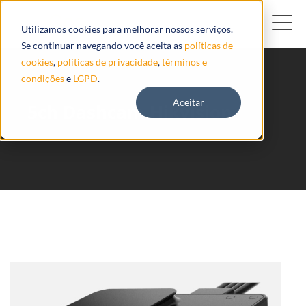
Utilizamos cookies para melhorar nossos serviços.
Se continuar navegando você aceita as
políticas de
cookies
,
políticas de privacidade
,
términos e
condições
e
LGPD
.
Aceitar
5ch Dashcam Hikvision