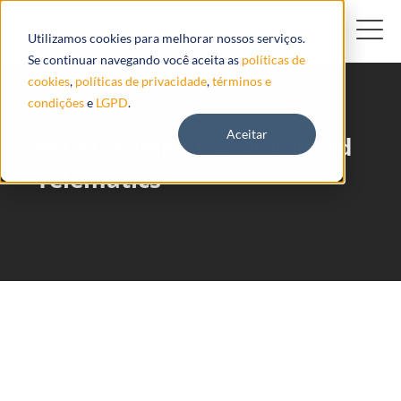
Utilizamos cookies para melhorar nossos serviços.
Se continuar navegando você aceita as
políticas de
cookies
,
políticas de privacidade
,
términos e
condições
e
LGPD
.
Aceitar
eFuel DOME ERM Advanced
Telematics