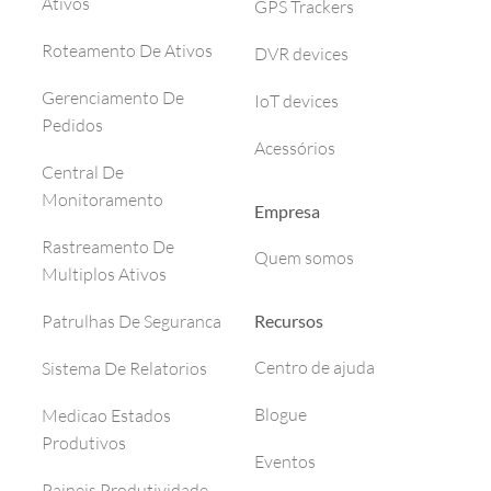
Ativos
GPS Trackers
Roteamento De Ativos
DVR devices
Gerenciamento De
IoT devices
Pedidos
Acessórios
Central De
Monitoramento
Empresa
Rastreamento De
Quem somos
Multiplos Ativos
Recursos
Patrulhas De Seguranca
Centro de ajuda
Sistema De Relatorios
Blogue
Medicao Estados
Produtivos
Eventos
Paineis Produtividade