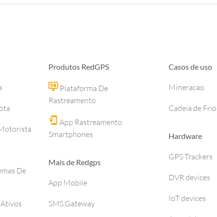
Produtos RedGPS
Casos de uso
a
Mineracao
Plataforma De
Rastreamento
ota
Cadeia de Frio
App Rastreamento
otorista
Smartphones
Hardware
GPS Trackers
Mais de Redgps
temas De
DVR devices
App Mobile
IoT devices
 Ativos
SMS Gateway