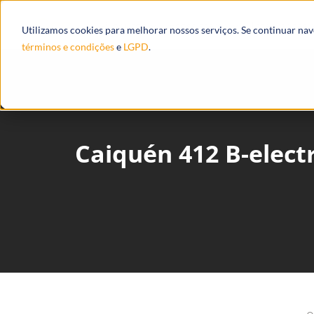
Produtos
Ecossistema
Integrações
Utilizamos cookies para melhorar nossos serviços. Se continuar na
términos e condições
e
LGPD
.
Caiquén 412 B-elect