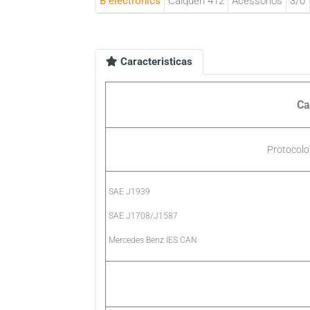
B electronics
Caiquén 412
Acessórios
3/0
Caracteristicas
Ca
Protocol
SAE J1939
SAE J1708/J1587
Mercedes Benz IES CAN