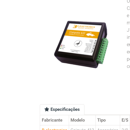
O
C
e
m
J
i
e
e
p
c
Especificações
Fabricante
Modelo
Tipo
E/S