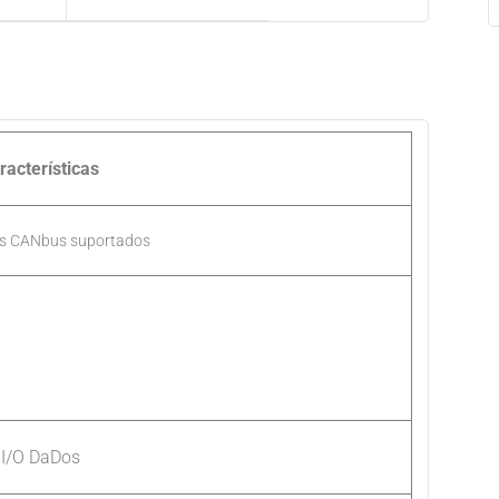
racterísticas
os CANbus suportados
I/O DaDos