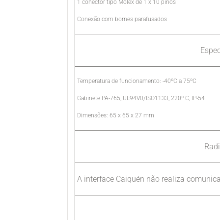
1 conector tipo Molex de 1 x 10 pinos
Conexão com bornes parafusados
Espec
Temperatura de funcionamento: -40ºC a 75ºC
Gabinete PA-765, UL94V0/ISO1133, 220º C, IP-54
Dimensões: 65 x 65 x 27 mm
Rad
A interface Caiquén não realiza comunic