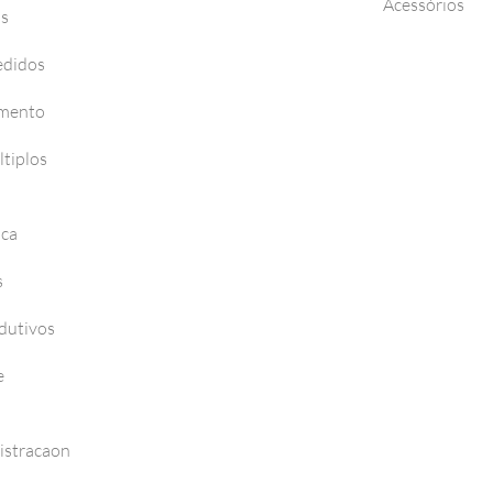
Acessórios
os
edidos
amento
tiplos
nca
s
dutivos
e
istracaon