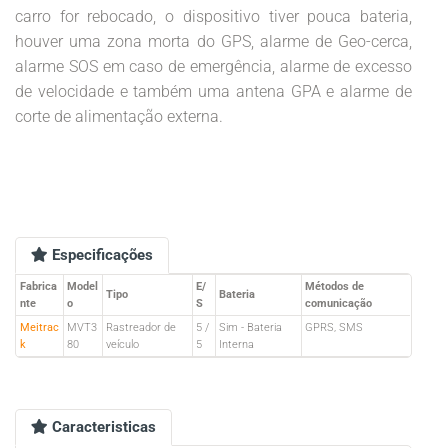
carro for rebocado, o dispositivo tiver pouca bateria,
houver uma zona morta do GPS, alarme de Geo-cerca,
alarme SOS em caso de emergência, alarme de excesso
de velocidade e também uma antena GPA e alarme de
corte de alimentação externa.
Especificações
Fabrica
Model
E/
Métodos de
Tipo
Bateria
nte
o
S
comunicação
Meitrac
MVT3
Rastreador de
5 /
Sim - Bateria
GPRS, SMS
k
80
veículo
5
Interna
Caracteristicas