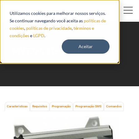
Utilizamos cookies para melhorar nossos serviços.
Se continuar navegando você aceita as
políticas de
cookies
,
políticas de privacidade
,
términos e
condições
e
LGPD
.
Aceitar
MVT380 Meitrack
Caracteristicas
Requisitos
Programação
Programação SMS
Comandos