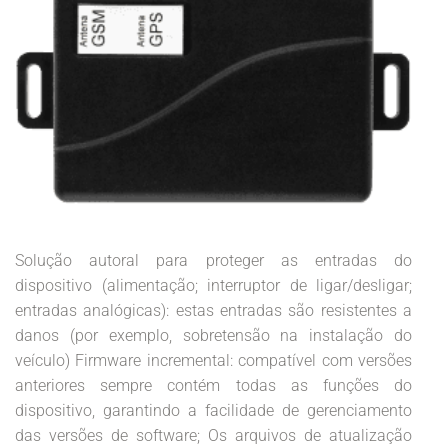
Solução autoral para proteger as entradas do
dispositivo (alimentação; interruptor de ligar/desligar;
entradas analógicas): estas entradas são resistentes a
danos (por exemplo, sobretensão na instalação do
veículo) Firmware incremental: compatível com versões
anteriores sempre contém todas as funções do
dispositivo, garantindo a facilidade de gerenciamento
das versões de software; Os arquivos de atualização