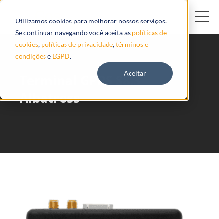
Utilizamos cookies para melhorar nossos serviços.
Se continuar navegando você aceita as
políticas de
cookies
,
políticas de privacidade
,
términos e
condições
e
LGPD
.
Aceitar
Terminal GPRS S8.3
Albatross