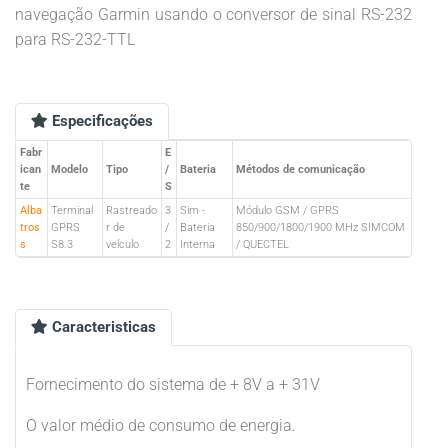
navegação Garmin usando o conversor de sinal RS-232
para RS-232-TTL
Especificações
Fabr
E
ican
Modelo
Tipo
/
Bateria
Métodos de comunicação
te
S
Alba
Terminal
Rastreado
3
Sim -
Módulo GSM / GPRS
tros
GPRS
r de
/
Bateria
850/900/1800/1900 MHz SIMCOM
s
S8.3
veículo
2
Interna
/ QUECTEL
Caracteristicas
Fornecimento do sistema de + 8V a + 31V
O valor médio de consumo de energia.