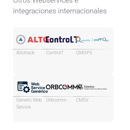
Otros Webservices e
integraciones internacionales
Altotrack
ControlT
QMGPS
Generic Web
Orbcomm
CMSV
Service