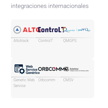
integraciones internacionales
Altotrack
ControlT
QMGPS
Generic Web
Orbcomm
CMSV
Service