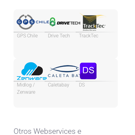
GPS Chile
Drive Tech
TrackTec
Midlog /
Caletabay
DS
Zenware
Otros Webservices e