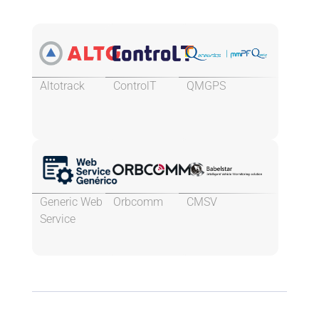
Altotrack
ControlT
QMGPS
Generic Web
Orbcomm
CMSV
Service