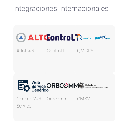
integraciones Internacionales
Altotrack
ControlT
QMGPS
Generic Web
Orbcomm
CMSV
Service