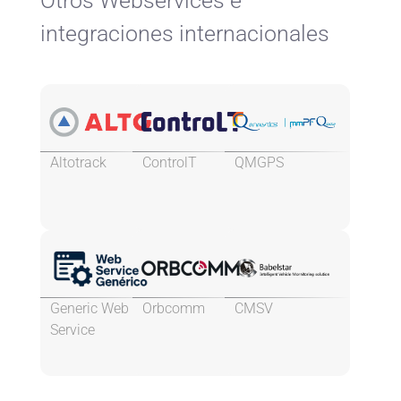
Otros Webservices e
integraciones internacionales
Altotrack
ControlT
QMGPS
Generic Web
Orbcomm
CMSV
Service