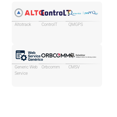
Altotrack
ControlT
QMGPS
Generic Web
Orbcomm
CMSV
Service