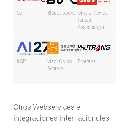
C5
Blacsolutions
Unigis México
(antes
Assistcargo)
ILSP
Visor Grupo
Protrans
Acerero
Otros Webservices e
integraciones internacionales